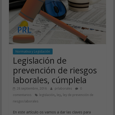
Normativa y Legislación
Legislación de
prevención de riesgos
laborales, cúmplela
28 septiembre, 2016
prlaborales
0
,
,
comentarios
legislación
ley
ley de prevención de
riesgos laborales
En este artículo os vamos a dar las claves para