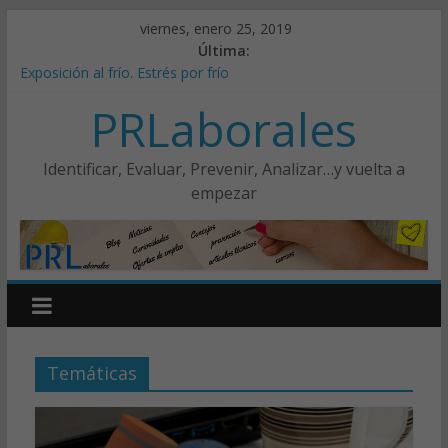
viernes, enero 25, 2019
Última:
Exposición al frío. Estrés por frío
Nueva Colaboración Trahena-PRLaborales
PRLaborales
Nuevo Reglamento europeo de equipos de protección
personal (UE) 2016/425
¿Cómo implantar ISO 45001?
Identificar, Evaluar, Prevenir, Analizar…y vuelta a
Novedades sobre la norma ISO 45001
empezar
Temáticas