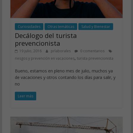
Curiosidades
Otras temáticas
Salud y Bienestar
Decálogo del turista
prevencionista
19 julio, 2016
prlaborales
0 comentarios
,
riesgos y prevención en vacaciones
turista prevencionista
Bueno, estamos en pleno mes de julio, muchos ya
de vacaciones y otros contando los días para salir, y
no
Leer más